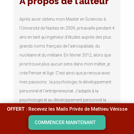
A propos de l’auteur
Après avoir obtenu mon Master en Sciences à
l’Université de Nantes en 2009, je travaille pendant 4
ans en tant qu’ingénieur d’études auprès des plus
grands noms français de l’aérospatiale, du
nucléaire et du militaire. En février 2012, alors que
je ne trouve plus aucun sens dans mon métier, je
crée Penser et Agir. C’est ainsi que je renoue avec
mes passions : la psychologie, le développement
personnel et l’entrepreneuriat. J’adapte à la
psychologie et au développement personnel la
OFFERT :
Recevez les Mails Privés de Mathieu Vénisse
logique et la structure des raisonnements que j’ai
acquis en tant qu’ingénieur d’études pour créer ma
COMMENCER MAINTENANT
propre approche : Le développement personnel par