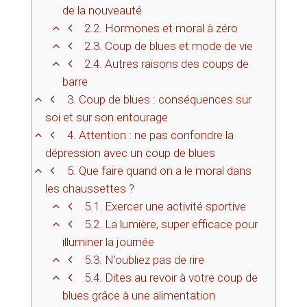
de la nouveauté
2.2.
Hormones et moral à zéro
2.3.
Coup de blues et mode de vie
2.4.
Autres raisons des coups de
barre
3.
Coup de blues : conséquences sur
soi et sur son entourage
4.
Attention : ne pas confondre la
dépression avec un coup de blues
5.
Que faire quand on a le moral dans
les chaussettes ?
5.1.
Exercer une activité sportive
5.2.
La lumière, super efficace pour
illuminer la journée
5.3.
N’oubliez pas de rire
5.4.
Dites au revoir à votre coup de
blues grâce à une alimentation