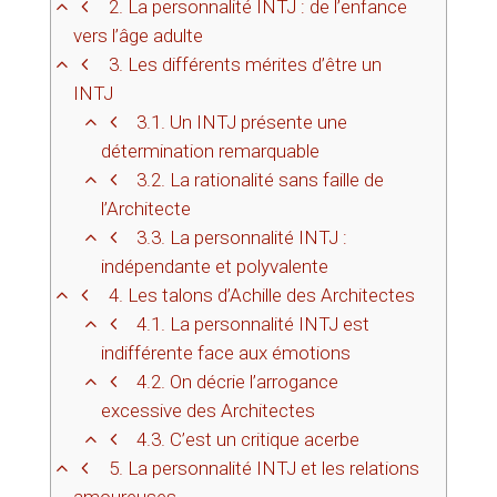
2.
La personnalité INTJ : de l’enfance
vers l’âge adulte
3.
Les différents mérites d’être un
INTJ
3.1.
Un INTJ présente une
détermination remarquable
3.2.
La rationalité sans faille de
l’Architecte
3.3.
La personnalité INTJ :
indépendante et polyvalente
4.
Les talons d’Achille des Architectes
4.1.
La personnalité INTJ est
indifférente face aux émotions
4.2.
On décrie l’arrogance
excessive des Architectes
4.3.
C’est un critique acerbe
5.
La personnalité INTJ et les relations