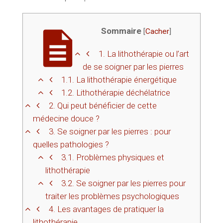
Sommaire
[
Cacher
]
1.
La lithothérapie ou l’art
de se soigner par les pierres
1.1.
La lithothérapie énergétique
1.2.
Lithothérapie déchélatrice
2.
Qui peut bénéficier de cette
médecine douce ?
3.
Se soigner par les pierres : pour
quelles pathologies ?
3.1.
Problèmes physiques et
lithothérapie
3.2.
Se soigner par les pierres pour
traiter les problèmes psychologiques
4.
Les avantages de pratiquer la
lithothérapie