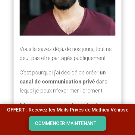
Vous le savez déjà, de nos jours, tout ne
peut pas être partagés publiquement…
C’est pourquoi j’ai décidé de créer
un
canal de communication privé
dans
lequel je peux m’exprimer librement.
1 fois par semaine, le dimanche, j’envoie
OFFERT :
Recevez les Mails Privés de Mathieu Vénisse
un email approfondi dans lequel je
partage mes « secrets ».
COMMENCER MAINTENANT