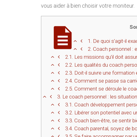
vous aider à bien choisir votre moniteur.
So
1.
De quoi s’agit-il ex
2.
Coach personnel : e
2.1.
Les missions qu’il doit assu
2.2.
Les qualités du coach perso
2.3.
Doit-il suivre une formation e
2.4.
Comment se passe sa carri
2.5.
Comment se déroule le coac
3.
Le coach personnel : les situations
3.1.
Coach développement person
3.2.
Libérer son potentiel avec 
3.3.
Coach bien-être, se sentir b
3.4.
Coach parental, soyez de b
3.5.
Se faire accompagner par u