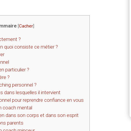
mmaire
[
Cacher
]
actement ?
n quoi consiste ce métier ?
rer
nnel
n particulier ?
ère ?
hing personnel ?
 dans lesquelles il intervient
nel pour reprendre confiance en vous
un coach mental
ien dans son corps et dans son esprit
ons parents
n coach minceur