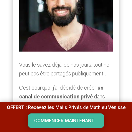
Vous le savez déjà, de nos jours, tout ne
peut pas être partagés publiquement…
C’est pourquoi j’ai décidé de créer
un
canal de communication privé
dans
lequel je peux m’exprimer librement.
OFFERT :
Recevez les Mails Privés de Mathieu Vénisse
1 fois par semaine, le dimanche, j’envoie
COMMENCER MAINTENANT
un email approfondi dans lequel je