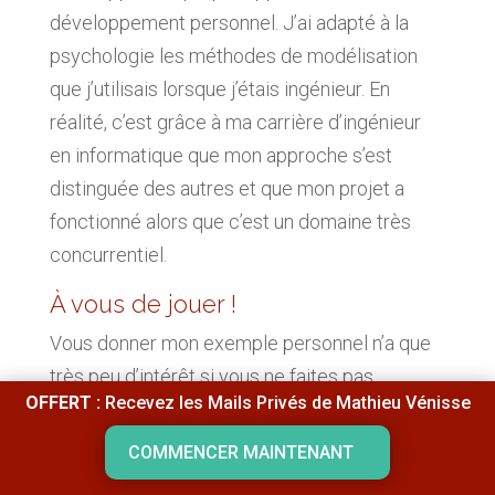
développement personnel. J’ai adapté à la
psychologie les méthodes de modélisation
que j’utilisais lorsque j’étais ingénieur. En
réalité, c’est grâce à ma carrière d’ingénieur
en informatique que mon approche s’est
distinguée des autres et que mon projet a
fonctionné alors que c’est un domaine très
concurrentiel.
À vous de jouer !
Vous donner mon exemple personnel n’a que
très peu d’intérêt si vous ne faites pas
OFFERT :
Recevez les Mails Privés de Mathieu Vénisse
l’exercice pour vous-mêmes. C’est pourquoi je
vous invite à prendre un carnet et un stylo
COMMENCER MAINTENANT
pour répondre à votre tour à ces questions.