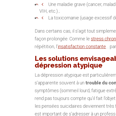
Une maladie grave (cancer, maladi
VIH, etc.) ;
La toxicomanie (usage excessif de
Dans certains cas, il s’agit tout simple
façon prolongée. Comme le
stress chro
répétition, l’
insatisfaction constante
… pa
Les solutions envisageab
dépression atypique
La dépression atypique est particulièreme
s’apparente souvent à un
trouble du c
symptômes (sommeil lourd, fatigue extrêm
rend pas toujours compte qu’il fait l’obje
les pensées suicidaires deviennent très f
est important de s’adresser à un professi