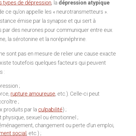
ts types de dépression
, la
dépression atypique
 de ce qu’on appelle les « neurotransmetteurs ».
bstance émise par la synapse et qui sert à
érés par des neurones pour communiquer entre eux.
, la sérotonine et la norépinéphrine.
s ne sont pas en mesure de relier une cause exacte
existe toutefois quelques facteurs qui peuvent
s :
ression ;
orce,
rupture amoureuse
, etc.). Celle-ci peut
croître ;
x produits par la
culpabilité
) ;
t physique, sexuel ou émotionnel ;
déménagement, changement ou perte d’un emploi,
ement social
, etc.) ;