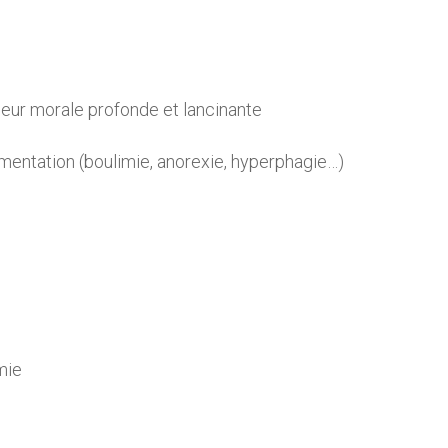
ur morale profonde et lancinante
limentation (boulimie, anorexie, hyperphagie…)
mie
e