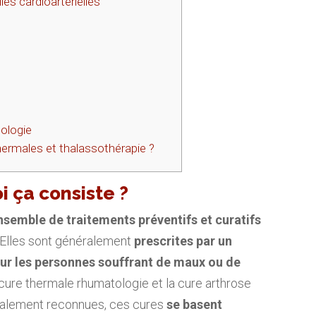
s cardioartérielles
ologie
hermales et thalassothérapie ?
i ça consiste ?
nsemble de traitements préventifs et curatifs
. Elles sont généralement
prescrites par un
our les personnes souffrant de maux ou de
la cure thermale rhumatologie et la cure arthrose
icalement reconnues, ces cures
se basent