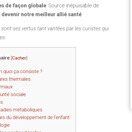
ies de façon globale
. Source inépuisable de
 devenir notre meilleur allié santé
.
s sont ses vertus tant vantées par les curistes qui
es.
aire
[
Cacher
]
n quoi ça consiste ?
ures thermales
ermaux
urité sociale
es
aladies métaboliques
es du développement de l’enfant
logie