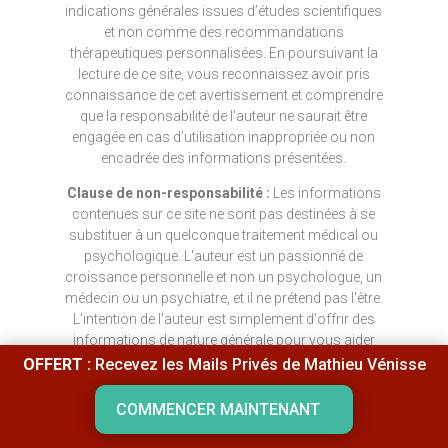
indications générales issues d’études scientifiques
et non comme des recommandations
thérapeutiques personnalisées. En poursuivant la
lecture de ce site, vous reconnaissez avoir pris
connaissance de cet avertissement et comprendre
que la responsabilité de l’auteur ne saurait être
engagée en cas d’utilisation inappropriée ou non
encadrée des informations présentées.
Clause de non-responsabilité :
Les informations
contenues sur ce site ne sont pas destinées à se
substituer à un quelconque traitement médical ou
psychologique. L'auteur est un passionné de
croissance personnelle et non un psychologue, un
médecin ou un psychiatre, et il ne prétend pas l'être.
L'intention de l'auteur est simplement d'offrir des
informations de nature générale pour vous aider
dans votre quête de bien-être physique, émotionnel
OFFERT :
Recevez les Mails Privés de Mathieu Vénisse
et spirituel. Si vous utilisez les informations de ce
site pour vous-même, ce qui est votre droit, l'auteur
COMMENCER MAINTENANT
n'assume aucune responsabilité pour vos actions.
En cas de doute, je vous conseille de consulter