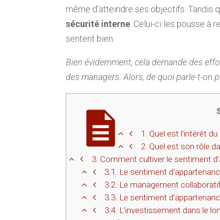
même d’atteindre ses objectifs. Tandis q
sécurité interne
. Celui-ci les pousse à 
sentent bien.
Bien évidemment, cela demande des effor
des managers. Alors, de quoi parle-t-on p
1.
Quel est l’intérêt d
2.
Quel est son rôle d
3.
Comment cultiver le sentiment d’
3.1.
Le sentiment d’appartenance 
3.2.
Le management collaborati
3.3.
Le sentiment d’appartenance
3.4.
L’investissement dans le lo