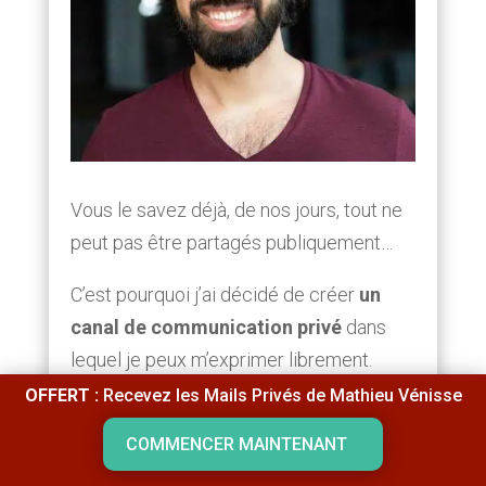
Vous le savez déjà, de nos jours, tout ne
peut pas être partagés publiquement…
C’est pourquoi j’ai décidé de créer
un
canal de communication privé
dans
lequel je peux m’exprimer librement.
OFFERT :
Recevez les Mails Privés de Mathieu Vénisse
1 fois par semaine, le dimanche, j’envoie
un email approfondi dans lequel je
COMMENCER MAINTENANT
partage mes « secrets ».