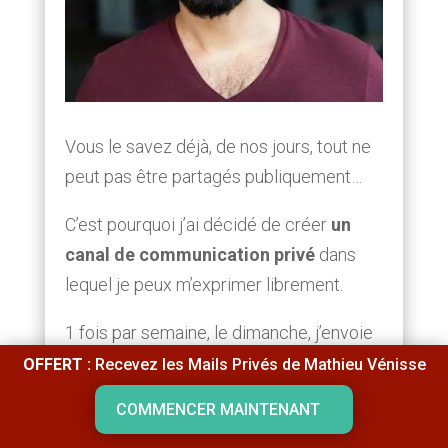
Vous le savez déjà, de nos jours, tout ne
peut pas être partagés publiquement…
C’est pourquoi j’ai décidé de créer
un
canal de communication privé
dans
lequel je peux m’exprimer librement.
1 fois par semaine, le dimanche, j’envoie
un email approfondi dans lequel je
OFFERT :
Recevez les Mails Privés de Mathieu Vénisse
partage mes « secrets ».
COMMENCER MAINTENANT
Je parle sans filtre.