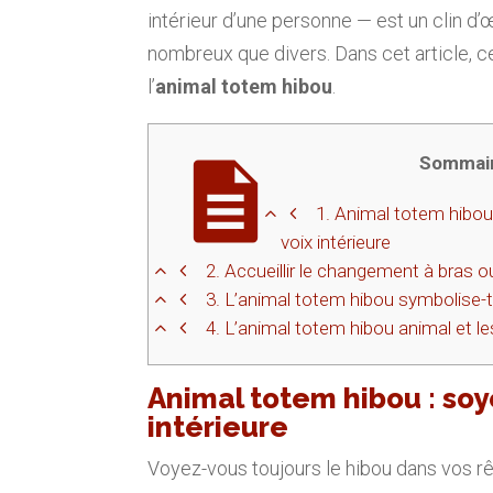
intérieur d’une personne — est un clin d’œi
nombreux que divers. Dans cet article, c
l’
animal totem hibou
.
Sommai
1.
Animal totem hibou 
voix intérieure
2.
Accueillir le changement à bras o
3.
L’animal totem hibou symbolise-t-
4.
L’animal totem hibou animal et le
Animal totem hibou :
soy
intérieure
Voyez-vous toujours le hibou dans vos r