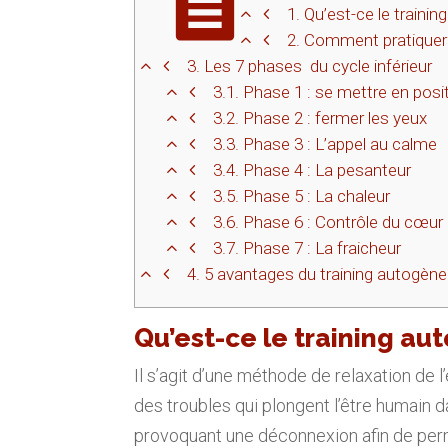
1.
Qu’est-ce le trainin
2.
Comment pratiquer 
3.
Les 7 phases du cycle inférieur
3.1.
Phase 1 : se mettre en posit
3.2.
Phase 2 : fermer les yeux
3.3.
Phase 3 : L’appel au calme
3.4.
Phase 4 : La pesanteur
3.5.
Phase 5 : La chaleur
3.6.
Phase 6 : Contrôle du cœur e
3.7.
Phase 7 : La fraicheur
4.
5 avantages du training autogène
Qu’est-ce le training au
Il s’agit d’une méthode de relaxation de l
des troubles qui plongent l’être humain da
provoquant une déconnexion afin de permet