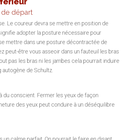
férieur
n de départ
. Le coureur devra se mettre en position de
signifie adopter la posture nécessaire pour
ors se mettre dans une posture décontractée de
ez peut-être vous asseoir dans un fauteuil les bras
ut pas les bras ni les jambes cela pourrait induire
ng autogène de Schultz.
elà du conscient. Fermer les yeux de façon
ermeture des yeux peut conduire à un déséquilibre
ns un calme parfait. On pourrait le faire en disant