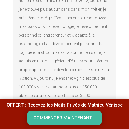
nucléaire et du militaire. En février 2012, alors que
je ne trouve plus aucun sens dans mon métier, je
crée Penser et Agir. C’est ainsi que je renoue avec
mes passions : la psychologie, le développement
personnel et l’entrepreneuriat. J’adapte à la
psychologie et au développement personnel la
logique et la structure des raisonnements que j’ai
acquis en tant qu’ingénieur d’études pour créer ma
propre approche : Le développement personnel par
l’Action. Aujourd'hui, Penser et Agir, c'est plus de
100 000 visiteurs par mois, plus de 150 000
abonnés à la newsletter et plus de 3 000
personnes qui m'ont déjà fait confiance en suivant
OFFERT :
Recevez les Mails Privés de Mathieu Vénisse
mes programmes en ligne. Pour en savoir plus :
COMMENCER MAINTENANT
Qui est Mathieu Vénisse ?