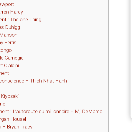
ewport
arren Hardy
ment : The one Thing
es Duhigg
k Manson
y Ferris
kongo
le Carnegie
 Cialdini
ument
 conscience – Thich Nhat Hanh
 Kiyozaki
one
lument : L’autoroute du millionnaire – Mj DeMarco
organ Housel
i – Bryan Tracy