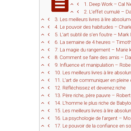
1.
Deep Work – Cal N
2.
L’effet cumulé – D
3.
Les meilleurs livres à lire absolu
4.
Le pouvoir des habitudes – Charl
5.
L’art subtil de s’en foutre – Mar
6.
La semaine de 4 heures – Timoth
7.
La magie du rangement – Marie 
8.
Comment se faire des amis – Da
9.
Influence et manipulation – Robert
10.
Les meilleurs livres à lire absol
11.
L’art de communiquer en pleine
12.
Réfléchissez et devenez riche
13.
Père riche, père pauvre – Robert
14.
L’homme le plus riche de Babyl
15.
Les meilleurs livres à lire abso
16.
La psychologie de l’argent – M
17.
Le pouvoir de la confiance en so