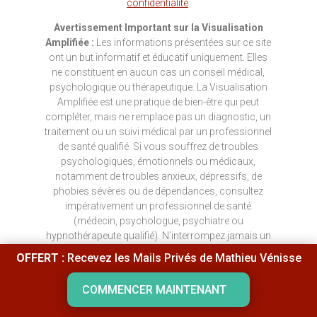
confidentialité
.
Avertissement Important sur la Visualisation
Amplifiée :
Les informations présentées sur ce site
ont un but informatif et éducatif uniquement. Elles
ne constituent en aucun cas un conseil médical,
psychologique ou thérapeutique. La Visualisation
Amplifiée est une pratique de bien-être qui peut
compléter, mais ne remplace pas un diagnostic, un
traitement ou un suivi médical par un professionnel
de santé qualifié. Si vous souffrez de troubles
psychologiques, émotionnels ou médicaux,
notamment de troubles anxieux, dépressifs, de
phobies sévères ou de dépendances, consultez
impérativement un professionnel de santé
(médecin, psychologue, psychiatre ou
hypnothérapeute qualifié). N’interrompez jamais un
traitement médical sans l’avis préalable de votre
OFFERT :
Recevez les Mails Privés de Mathieu Vénisse
praticien. La pratique de la Visualisation Amplifiée
chez les enfants, les seniors ou les personnes
COMMENCER MAINTENANT
présentant des problèmes de santé doit se faire
avec prudence et sous supervision professionnelle