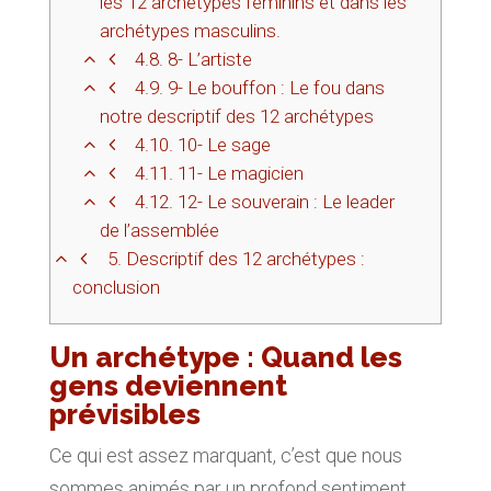
les 12 archétypes féminins et dans les
archétypes masculins.
4.8.
8- L’artiste
4.9.
9- Le bouffon : Le fou dans
notre descriptif des 12 archétypes
4.10.
10- Le sage
4.11.
11- Le magicien
4.12.
12- Le souverain : Le leader
de l’assemblée
5.
Descriptif des 12 archétypes :
conclusion
Un archétype : Quand les
gens deviennent
prévisibles
Ce qui est assez marquant, c’est que nous
sommes animés par un profond sentiment