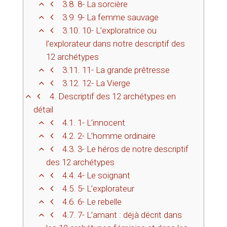
3.8.
8- La sorcière
3.9.
9- La femme sauvage
3.10.
10- L’exploratrice ou
l’explorateur dans notre descriptif des
12 archétypes
3.11.
11- La grande prêtresse
3.12.
12- La Vierge
4.
Descriptif des 12 archétypes en
détail
4.1.
1- L’innocent
4.2.
2- L’homme ordinaire
4.3.
3- Le héros de notre descriptif
des 12 archétypes
4.4.
4- Le soignant
4.5.
5- L’explorateur
4.6.
6- Le rebelle
4.7.
7- L’amant : déjà décrit dans