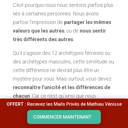
C’est pourquoi nous nous sentons parfois plus
liés à certaines personnes. Nous avons
parfois l’impression de
partager les mêmes
valeurs que les autres
, ou de
nous sentir
très différents des autres
.
Qu’il s’agisse des 12 archétypes féminins ou
des archétypes masculins, cette similitude ou
cette différence ne devrait plus être un
mystère pour vous. Mais surtout, vous devez
reconnaître l’unicité et les différences de
chacun
. Car ce n’est qu’ainsi que nous
OFFERT :
Recevez les Mails Privés de Mathieu Vénisse
pourrons avancer main dans la main avec
notre prochain.
COMMENCER MAINTENANT
Ces archétypes vous correspondent-ils ?