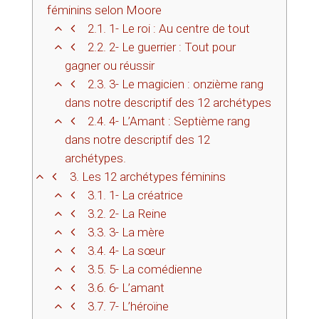
féminins selon Moore
2.1.
1- Le roi : Au centre de tout
2.2.
2- Le guerrier : Tout pour
gagner ou réussir
2.3.
3- Le magicien : onzième rang
dans notre descriptif des 12 archétypes
2.4.
4- L’Amant : Septième rang
dans notre descriptif des 12
archétypes.
3.
Les 12 archétypes féminins
3.1.
1- La créatrice
3.2.
2- La Reine
3.3.
3- La mère
3.4.
4- La sœur
3.5.
5- La comédienne
3.6.
6- L’amant
3.7.
7- L’héroïne