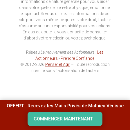
informations de nature générale pour vous aider
dans votre quête de bien-être physique, émotionnel
et spirituel. Si vous utilisez les informations de ce
site pour vous-même, ce qui est votre droit, l'auteur
n'assume aucune responsabilité pour vos actions.
En cas de doute, je vous conseille de consulter
d'abord votre médecin ou votre psychologue.
Réseau
Le mouvement des Actionneurs
:
Les
Actionneurs
-
Prendre Confiance
© 2012-2026
Penser et Agir
– Toute reproduction
interdite sans l’autorisation de l’auteur
OFFERT :
Recevez les Mails Privés de Mathieu Vénisse
COMMENCER MAINTENANT