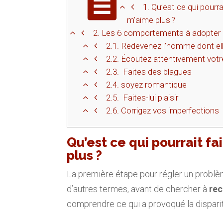
1.
Qu’est ce qui pourr
m’aime plus ?
2.
Les 6 comportements à adopter 
2.1.
Redevenez l’homme dont el
2.2.
Écoutez attentivement vot
2.3.
Faites des blagues
2.4.
soyez romantique
2.5.
Faites-lui plaisir
2.6.
Corrigez vos imperfections
Qu’est ce qui pourrait 
plus ?
La première étape pour régler un problème
d’autres termes, avant de chercher à
re
comprendre ce qui a provoqué la dispari