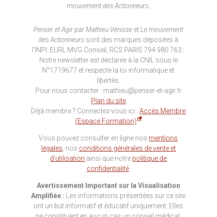
mouvement des Actionneurs
.
Penser et Agir par Mathieu Vénisse
et
Le mouvement
des Actionneurs
sont des marques déposées à
l'INPI. EURL MVG Conseil, RCS PARIS 794 980 763 ;
Notre newsletter est déclarée à la CNIL sous le
N°1719677 et respecte la loi informatique et
libertés.
Pour nous contacter : mathieu@penser-et-agir.fr
Plan du site
Déjà membre ? Connectez-vous ici :
Accès Membre
(Espace Formation)
Vous pouvez consulter en ligne nos
mentions
légales
, nos
conditions générales de vente et
d’utilisation
ainsi que notre
politique de
confidentialité
.
Avertissement Important sur la Visualisation
Amplifiée :
Les informations présentées sur ce site
ont un but informatif et éducatif uniquement. Elles
ne constituent en aucun cas un conseil médical,