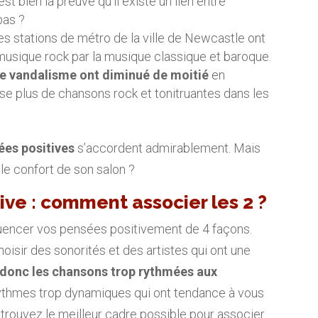
est bien la preuve qu’il existe un lien entre
pas ?
es stations de métro de la ville de Newcastle ont
musique rock par la musique classique et baroque.
 de vandalisme ont diminué de moitié
en
use plus de chansons rock et tonitruantes dans les
ées positives
s’accordent admirablement. Mais
e confort de son salon ?
ve : comment associer les 2 ?
fluencer vos pensées positivement de 4 façons.
isir des sonorités et des artistes qui ont une
donc les chansons trop rythmées aux
 rythmes trop dynamiques qui ont tendance à vous
, trouvez le meilleur cadre possible pour associer