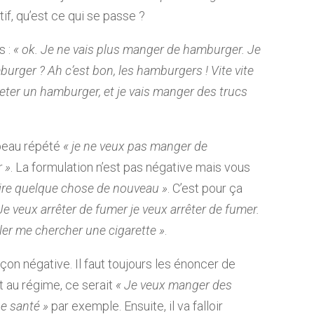
tif, qu’est ce qui se passe ?
s :
« ok. Je ne vais plus manger de hamburger. Je
rger ? Ah c’est bon, les hamburgers ! Vite vite
acheter un hamburger, et je vais manger des trucs
beau répété
« je ne veux pas manger de
r »
. La formulation n’est pas négative mais vous
aire quelque chose de nouveau »
. C’est pour ça
Je veux arrêter de fumer je veux arrêter de fumer.
ller me chercher une cigarette »
.
açon négative. Il faut toujours les énoncer de
t au régime, ce serait
« Je veux manger des
e santé »
par exemple. Ensuite, il va falloir