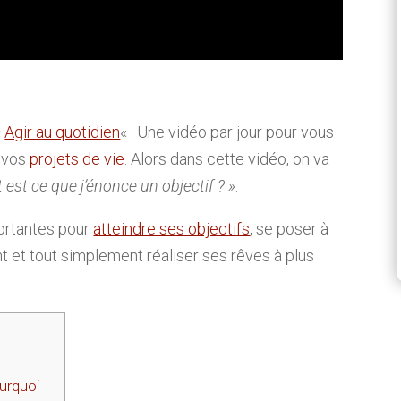
«
Agir au quotidien
« . Une vidéo par jour pour vous
z vos
projets de vie
. Alors dans cette vidéo, on va
est ce que j’énonce un objectif ? »
.
ortantes pour
atteindre ses objectifs
, se poser à
 et tout simplement réaliser ses rêves à plus
]
urquoi