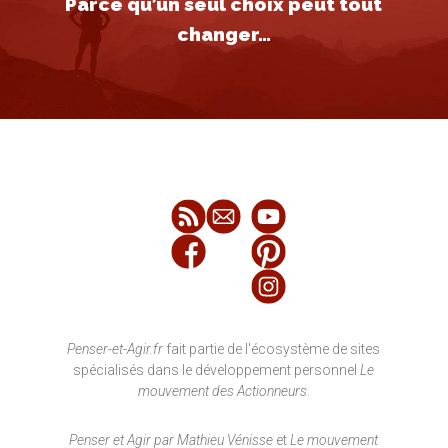
Parce qu’un seul choix peut tout
changer…
Penser-et-Agir.fr
fait partie de l'écosystème de sites
spécialisés dans le développement personnel
Le
mouvement des Actionneurs
.
Penser et Agir par Mathieu Vénisse
et
Le mouvement