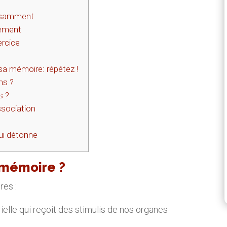
fisamment
nement
ercice
 sa mémoire: répétez !
ms ?
s ?
ssociation
ui détonne
 mémoire ?
res :
lle qui reçoit des stimulis de nos organes