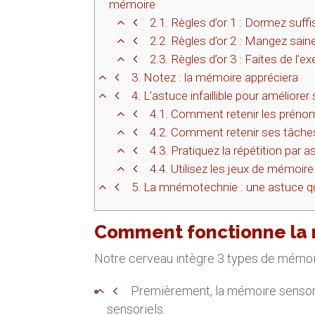
mémoire
2.1.
Règles d’or 1 : Dormez suf
2.2.
Règles d’or 2 : Mangez sai
2.3.
Règles d’or 3 : Faites de l’ex
3.
Notez : la mémoire appréciera
4.
L’astuce infaillible pour améliorer
4.1.
Comment retenir les préno
4.2.
Comment retenir ses tâche
4.3.
Pratiquez la répétition par a
4.4.
Utilisez les jeux de mémoire
5.
La mnémotechnie : une astuce q
Comment fonctionne la
Notre cerveau intègre 3 types de mémoi
Premièrement, la mémoire sensorie
sensoriels.