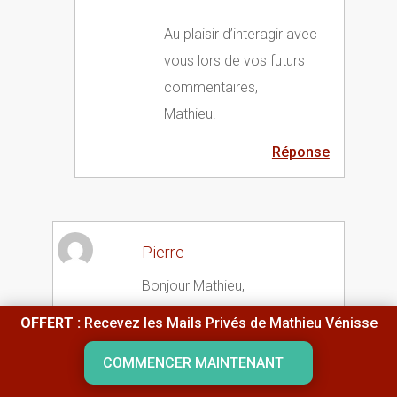
Au plaisir d’interagir avec
vous lors de vos futurs
commentaires,
Mathieu.
Réponse
Pierre
Bonjour Mathieu,
OFFERT :
Recevez les Mails Privés de Mathieu Vénisse
Merci pour tous ces articles
intéressants et motivants car
COMMENCER MAINTENANT
positif. Tu fais surement partie