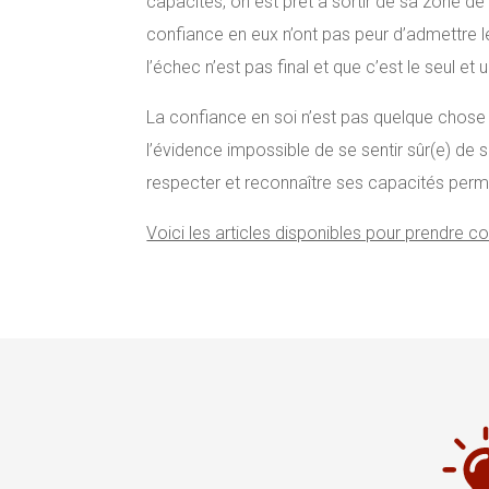
capacités, on est prêt à sortir de sa zone de
confiance en eux n’ont pas peur d’admettre le
l’échec n’est pas final et que c’est le seul e
La confiance en soi n’est pas quelque chose d’i
l’évidence impossible de se sentir sûr(e) de
respecter et reconnaître ses capacités permet
Voici les articles disponibles pour prendre co