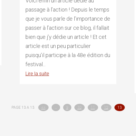
Voici enfin un article dédié au
passage à l’action ! Depuis le temps
que je vous parle de l’importance de
passer à l’action sur ce blog, il fallait
bien que j’y dédie un article ! Et cet
article est un peu particulier
puisqu’il participe à la 48e édition du
festival...
Lire la suite
PAGE 13 A 13
<<
…
9
10
11
12
13