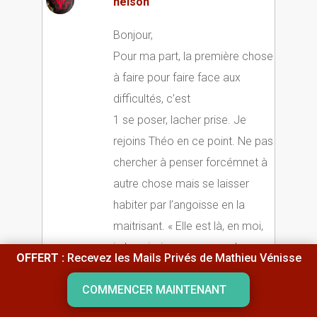
nelson
Bonjour,
Pour ma part, la première chose
à faire pour faire face aux
difficultés, c’est
1 se poser, lacher prise. Je
rejoins Théo en ce point. Ne pas
chercher à penser forcémnet à
autre chose mais se laisser
habiter par l’angoisse en la
maitrisant. « Elle est là, en moi,
je le sais, je ne peux pas la
OFFERT :
Recevez les Mails Privés de Mathieu Vénisse
chasser mais je suis aux
commandes de mon corps et
COMMENCER MAINTENANT
mon esprit . Ne surtout pas la