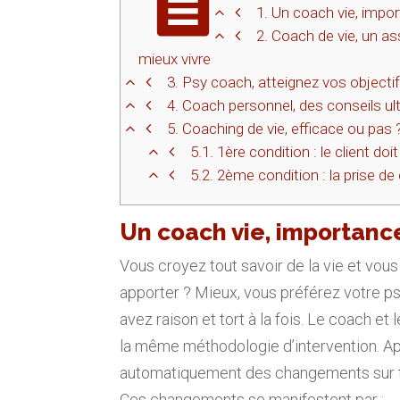
1.
Un coach vie, impo
2.
Coach de vie, un ass
mieux vivre
3.
Psy coach, atteignez vos objecti
4.
Coach personnel, des conseils ul
5.
Coaching de vie, efficace ou pas 
5.1.
1ère condition : le client do
5.2.
2ème condition : la prise de 
Un coach vie, importanc
Vous croyez tout savoir de la vie et vou
apporter ? Mieux, vous préférez votre p
avez raison et tort à la fois. Le coach et
la même méthodologie d’intervention. Ap
automatiquement des changements sur tou
Ces changements se manifestent par :