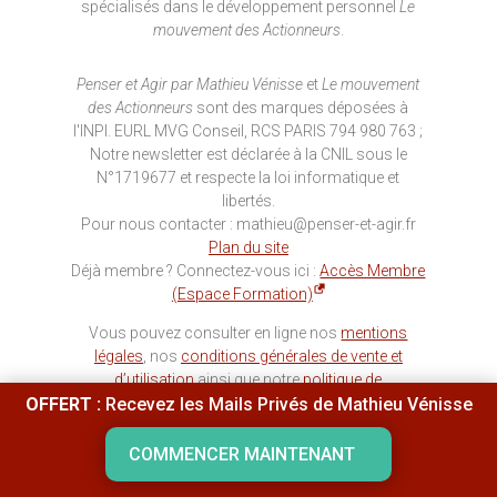
spécialisés dans le développement personnel
Le
mouvement des Actionneurs
.
Penser et Agir par Mathieu Vénisse
et
Le mouvement
des Actionneurs
sont des marques déposées à
l'INPI. EURL MVG Conseil, RCS PARIS 794 980 763 ;
Notre newsletter est déclarée à la CNIL sous le
N°1719677 et respecte la loi informatique et
libertés.
Pour nous contacter : mathieu@penser-et-agir.fr
Plan du site
Déjà membre ? Connectez-vous ici :
Accès Membre
(Espace Formation)
Vous pouvez consulter en ligne nos
mentions
légales
, nos
conditions générales de vente et
d’utilisation
ainsi que notre
politique de
confidentialité
.
OFFERT :
Recevez les Mails Privés de Mathieu Vénisse
Avertissement Important sur la Visualisation
COMMENCER MAINTENANT
Amplifiée :
Les informations présentées sur ce site
ont un but informatif et éducatif uniquement. Elles