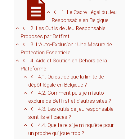
1.
Le Cadre Légal du Jeu
Responsable en Belgique
2.
Les Outils de Jeu Responsable
Proposés par Betfirst
3.
L’Auto-Exclusion : Une Mesure de
Protection Essentielle
4.
Aide et Soutien en Dehors de la
Plateforme
4.1.
Qu’est-ce que la limite de
dépôt légale en Belgique ?
4.2.
Comment puis-je m’auto-
exclure de Betfirst et d’autres sites ?
4.3.
Les outils de jeu responsable
sont-ils efficaces ?
4.4.
Que faire si je m’inquiète pour
un proche qui joue trop ?