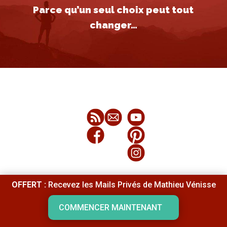
Parce qu’un seul choix peut tout
changer…
OFFERT :
Recevez les Mails Privés de Mathieu Vénisse
Penser-et-Agir.fr
fait partie de l'écosystème de sites
spécialisés dans le développement personnel
Le
mouvement des Actionneurs
.
COMMENCER MAINTENANT