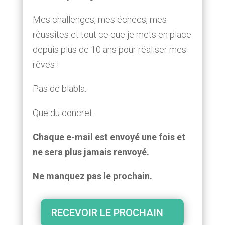
Mes challenges, mes échecs, mes
réussites et tout ce que je mets en place
depuis plus de 10 ans pour réaliser mes
rêves !
Pas de blabla.
Que du concret.
Chaque e-mail est envoyé une fois et
ne sera plus jamais renvoyé.
Ne manquez pas le prochain.
RECEVOIR LE PROCHAIN