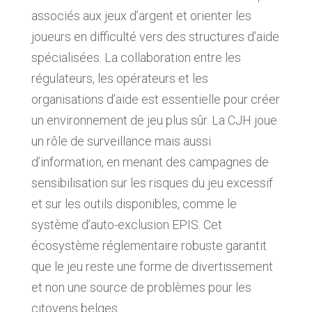
associés aux jeux d’argent et orienter les
joueurs en difficulté vers des structures d’aide
spécialisées. La collaboration entre les
régulateurs, les opérateurs et les
organisations d’aide est essentielle pour créer
un environnement de jeu plus sûr. La CJH joue
un rôle de surveillance mais aussi
d’information, en menant des campagnes de
sensibilisation sur les risques du jeu excessif
et sur les outils disponibles, comme le
système d’auto-exclusion EPIS. Cet
écosystème réglementaire robuste garantit
que le jeu reste une forme de divertissement
et non une source de problèmes pour les
citoyens belges.