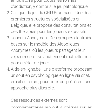
ambulatoire pour toutes les formes
d’addiction, y compris le jeu pathologique.
Clinique du jeu du CHU Brugmann : Une des
premières structures spécialisées en
Belgique, elle propose des consultations et
des thérapies pour les joueurs excessifs.
Joueurs Anonymes : Des groupes d’entraide
basés sur le modèle des Alcooliques
Anonymes, où les joueurs partagent leur
expérience et se soutiennent mutuellement
pour arrêter de jouer.
Aide-en-ligne.be : Une plateforme proposant
un soutien psychologique en ligne via chat,
email ou forum, pour ceux qui préfèrent une
approche plus discrète.
Ces ressources externes sont
complémentaires aux outils intégrés sur les