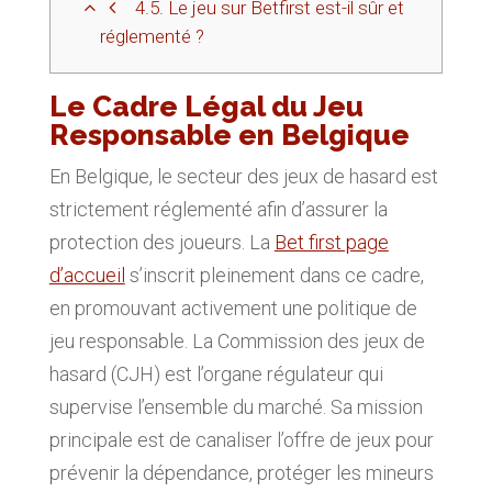
4.5.
Le jeu sur Betfirst est-il sûr et
réglementé ?
Le Cadre Légal du Jeu
Responsable en Belgique
En Belgique, le secteur des jeux de hasard est
strictement réglementé afin d’assurer la
protection des joueurs. La
Bet first page
d’accueil
s’inscrit pleinement dans ce cadre,
en promouvant activement une politique de
jeu responsable. La Commission des jeux de
hasard (CJH) est l’organe régulateur qui
supervise l’ensemble du marché. Sa mission
principale est de canaliser l’offre de jeux pour
prévenir la dépendance, protéger les mineurs