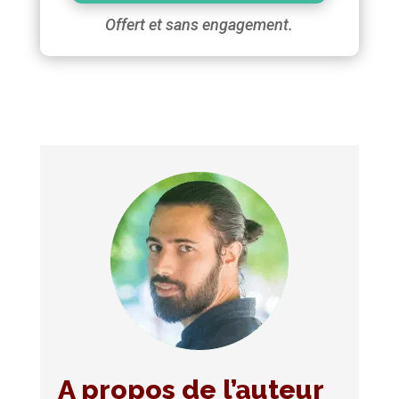
Offert et sans engagement.
A propos de l’auteur