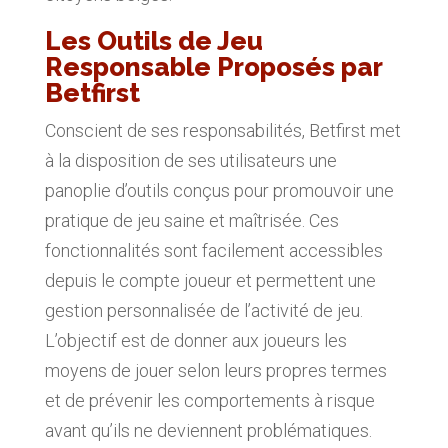
Les Outils de Jeu
Responsable Proposés par
Betfirst
Conscient de ses responsabilités, Betfirst met
à la disposition de ses utilisateurs une
panoplie d’outils conçus pour promouvoir une
pratique de jeu saine et maîtrisée. Ces
fonctionnalités sont facilement accessibles
depuis le compte joueur et permettent une
gestion personnalisée de l’activité de jeu.
L’objectif est de donner aux joueurs les
moyens de jouer selon leurs propres termes
et de prévenir les comportements à risque
avant qu’ils ne deviennent problématiques.