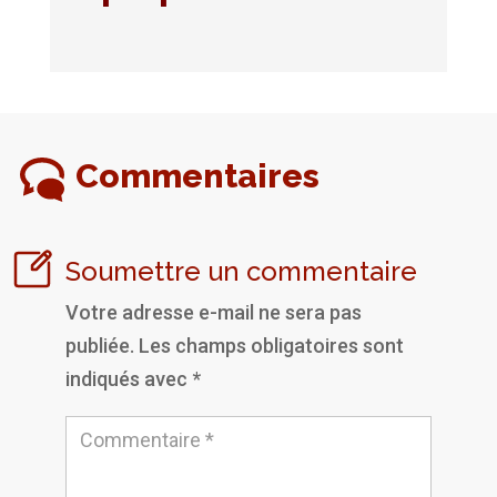
Commentaires
Soumettre un commentaire
Votre adresse e-mail ne sera pas
publiée.
Les champs obligatoires sont
indiqués avec
*