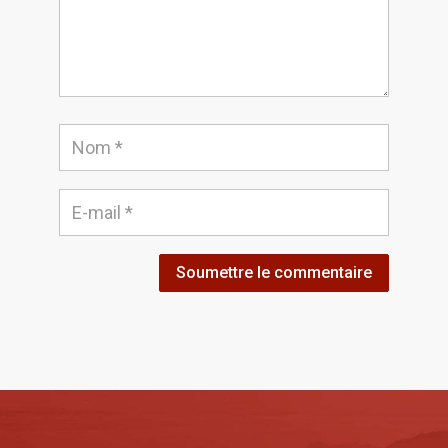
Soumettre le commentaire