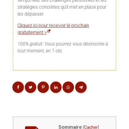
temps réel, ses challenges personnels et les
stratégies concrètes qu’il met en place pour
les dépasser.
Cliquez ici pour recevoir le prochain
gratuitement >
100% gratuit. Vous pourrez vous désinscrire à
tout moment, en 1 clic.
Sommaire
[
Cacher
]