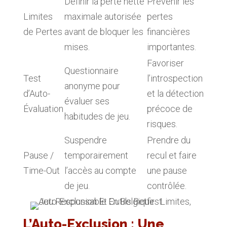
Définir la perte nette
Prévenir les
Limites
maximale autorisée
pertes
de Pertes
avant de bloquer les
financières
mises.
importantes.
Favoriser
Questionnaire
Test
l’introspection
anonyme pour
d’Auto-
et la détection
évaluer ses
Évaluation
précoce de
habitudes de jeu.
risques.
Suspendre
Prendre du
Pause /
temporairement
recul et faire
Time-Out
l’accès au compte
une pause
de jeu.
contrôlée.
L’Auto-Exclusion : Une