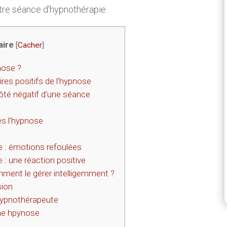
otre séance d’hypnothérapie.
ire
[
Cacher
]
nose ?
res positifs de l’hypnose
ôté négatif d’une séance
ès l’hypnose
e : émotions refoulées
 : une réaction positive
ment le gérer intelligemment ?
sion
hypnothérapeute
une hpynose