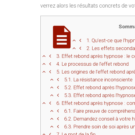
verrez alors les résultats concrets de v
Somma
1.
Qu’est-ce que l’hyp
2.
Les effets secondai
3.
Effet rebond après hypnose : le c
4.
Le processus de l’effet rebond
5.
Les origines de l’effet rebond apr
5.1.
La résistance inconsciente
5.2.
Effet rebond après l’hypnos
5.3.
Effet rebond après l’hypnose
6.
Effet rebond après hypnose : com
6.1.
Faire preuve de compréhen
6.2.
Demandez conseil à votre 
6.3.
Prendre soin de soi après 
7.
Le mot de la fin