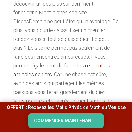
découvrir un peu plus sur comment
fonctionne Meetic avec son site
DisonsDemain ne peut être qu’un avantage. De
plus, vous pourriez aussi fixer un premier
rendez-vous si tout se passe bien. Le petit
plus ? Le site ne permet pas seulement de
faire des rencontres amoureuses. Il vous
permet également de faire des
rencontres
amicales seniors
. Car une chose est sûre,
avoir des amis qui partagent les mêmes
passions vous ferait grandement du bien.
Vous pourriez être agréablement surpris de
OFFERT :
Recevez les Mails Privés de Mathieu Vénisse
ce que vous trouverez. Alors, pourquoi ne pas
tenter aussi votre chance ?
COMMENCER MAINTENANT