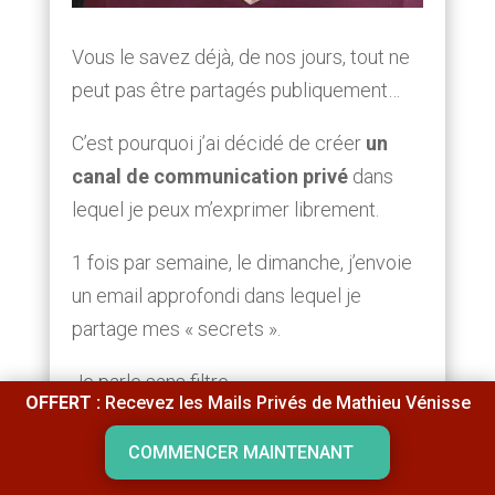
Vous le savez déjà, de nos jours, tout ne
peut pas être partagés publiquement…
C’est pourquoi j’ai décidé de créer
un
canal de communication privé
dans
lequel je peux m’exprimer librement.
1 fois par semaine, le dimanche, j’envoie
un email approfondi dans lequel je
partage mes « secrets ».
Je parle sans filtre.
OFFERT :
Recevez les Mails Privés de Mathieu Vénisse
Je ne cache rien.
COMMENCER MAINTENANT
Je vous partage tout sans limite.