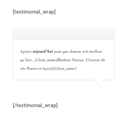
[testimonial_wrap]
Agissez
aujourd’hui
pour que demain soit meilleur
qu’hier…[client_name]Mathieu Vénisse, Créateur du
site Penser-et-Agir.fr[/client_name]
[/testimonial_wrap]