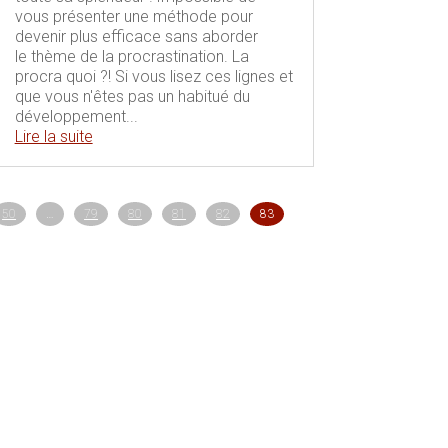
vous présenter une méthode pour
devenir plus efficace sans aborder
le thème de la procrastination. La
procra quoi ?! Si vous lisez ces lignes et
que vous n'êtes pas un habitué du
développement...
Lire la suite
50
…
79
80
81
82
83