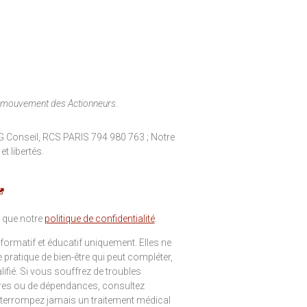
 mouvement des Actionneurs
.
 Conseil, RCS PARIS 794 980 763 ; Notre
t libertés.
 que notre
politique de confidentialité
.
formatif et éducatif uniquement. Elles ne
pratique de bien-être qui peut compléter,
ifié. Si vous souffrez de troubles
res ou de dépendances, consultez
nterrompez jamais un traitement médical