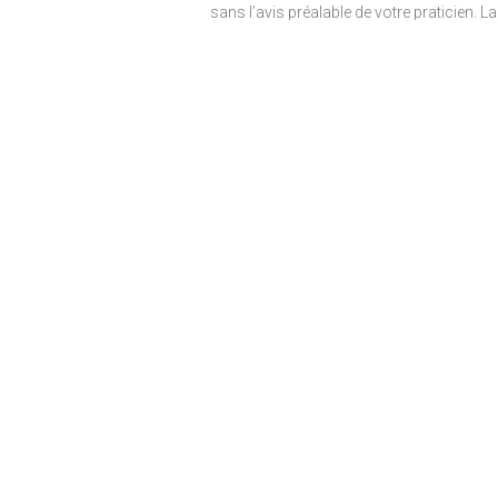
sans l’avis préalable de votre praticien. 
santé doit se faire avec prudence et sou
comme une solution unique pour résoud
physiologiques (sur le cerveau, le syst
scientifiques et non comme des recomm
connaissance de cet avertissement et 
Clause de non-responsabilité :
Les in
psychologique. L'auteur est un passio
L'intention de l'auteur est simplement d
spirituel. Si vous utilisez les informati
cas de d
R
© 2012