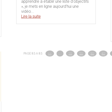
apprendre à établir une liste d'objectifs
», je mets en ligne aujourd'hui une
vidéo...
Lire la suite
PAGE 83 A 83
<<
…
10
20
30
40